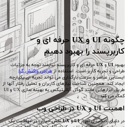
چگونه UI و UX حرفه ای و
کاربرپسند را بهبود دهیم
بهبود
UI
و
UX
حرفه ای و کاربرپسند نیازمند توجه به جزئیات
طراحی و تجربه کاربر است. استفاده از
طراحی واکنش گرا
ایستایی عناصر و سرعت بارگذاری می تواند تجربه ای یکپارچه
ایجاد کند. همچنین شناخت نیازهای کاربران و تحلیل رفتار آنها از
طریق ابزارهایی مانند گوگل آنالیتیکس به بهینه سازی UX و UI
کمک می کند.
اهمیت UI و UX در طراحی وب
در دنیای دیجیتال امروز
UI
و
UX
نقش حیاتی در موفقیت یک