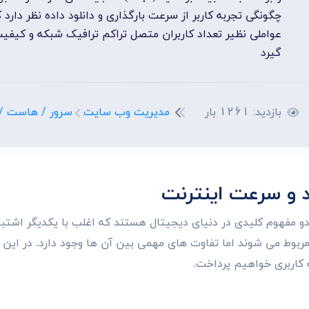
انی
طراحی اپلیکیشن مولتی پلتفرم
چگونگی تجربه کاربر از سرعت بارگذاری و دانلود داده نظر دارد 
تال های سازمانی
طراحی یکپارچه در اندروید و IOS
عواملی نظیر تعداد کاربران متصل تراکم ترافیک شبکه و کیفیت
 اختصاصی
طراحی وب اپلیکیشن
گیرد
ع وب سایت
طراحی اپلیکیشن تحت وب
بازدید: 1261 بار
مدیریت وب سایت
سرور / هاست / NS
د و سرعت اینترنت
دو مفهوم کلیدی در دنیای دیجیتال هستند که اغلب با یکدیگر اشتبا
 مربوط می شوند اما تفاوت های مهمی بین آن ها وجود دارد. در این 
 کاربری خواهیم پرداخت.